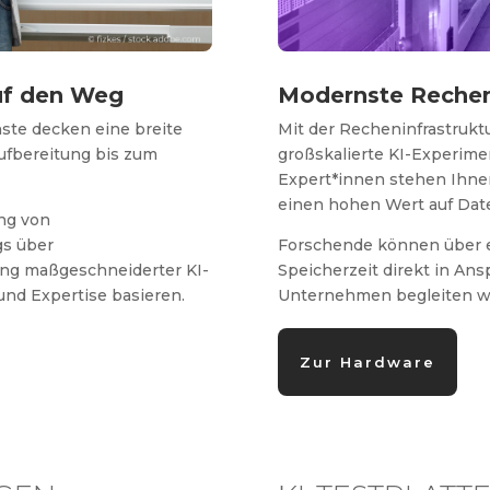
auf den Weg
Modernste Recheni
te decken eine breite
Mit der Recheninfrastrukt
ufbereitung bis zum
großskalierte KI-Experim
Expert*innen stehen Ihnen
einen hohen Wert auf Date
ung von
gs über
Forschende können über e
ung maßgeschneiderter KI-
Speicherzeit direkt in An
 und Expertise basieren.
Unternehmen begleiten wir
Zur Hardware