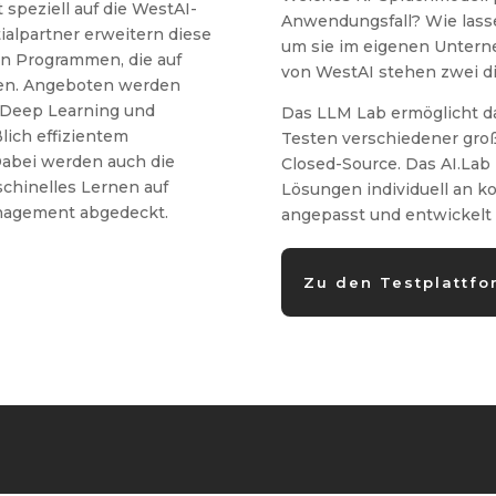
speziell auf die WestAI-
Anwendungsfall? Wie lass
ialpartner erweitern diese
um sie im eigenen Unter
gen Programmen, die auf
von WestAI stehen zwei d
ren. Angeboten werden
u Deep Learning und
Das LLM Lab ermöglicht d
lich effizientem
Testen verschiedener gro
abei werden auch die
Closed-Source. Das AI.Lab 
chinelles Lernen auf
Lösungen individuell an 
nagement abgedeckt.
angepasst und entwickelt
Zu den Testplattf