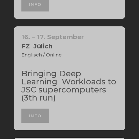
INFO
16. – 17. September
FZ Jülich
Englisch / Online
Bringing Deep
Learning Workloads to
JSC supercomputers
(3th run)
INFO