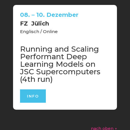
08. – 10. Dezember
FZ Jülich
Englisch / Online
Running and Scaling
Performant Deep
Learning Models on
JSC Supercomputers
(4th run)
INFO
nach oben ↑