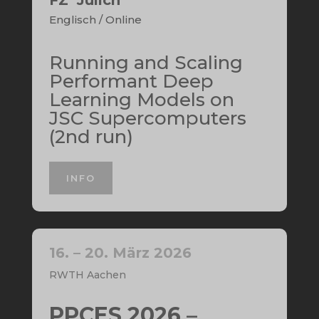
FZ Jülich
Englisch / Online
Running and Scaling
Performant Deep
Learning Models on
JSC Supercomputers
(2nd run)
INFO
16. – 20. März 2026
RWTH Aachen
PPCES 2026
–